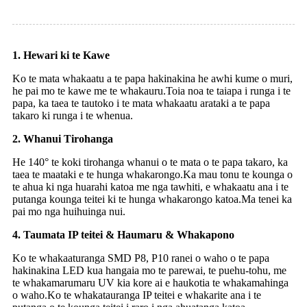
1. Hewari ki te Kawe
Ko te mata whakaatu a te papa hakinakina he awhi kume o muri,
he pai mo te kawe me te whakauru.Toia noa te taiapa i runga i te
papa, ka taea te tautoko i te mata whakaatu arataki a te papa
takaro ki runga i te whenua.
2. Whanui Tirohanga
He 140° te koki tirohanga whanui o te mata o te papa takaro, ka
taea te maataki e te hunga whakarongo.Ka mau tonu te kounga o
te ahua ki nga huarahi katoa me nga tawhiti, e whakaatu ana i te
putanga kounga teitei ki te hunga whakarongo katoa.Ma tenei ka
pai mo nga huihuinga nui.
4. Taumata IP teitei & Haumaru & Whakapono
Ko te whakaaturanga SMD P8, P10 ranei o waho o te papa
hakinakina LED kua hangaia mo te parewai, te puehu-tohu, me
te whakamarumaru UV kia kore ai e haukotia te whakamahinga
o waho.Ko te whakatauranga IP teitei e whakarite ana i te