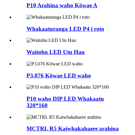
P10 Arahina waho Kōwae A
Whakaaturanga LED P4 i roto
Waitohu LED Utu Hau
P3.076 Kōwae LED waho
P10 waho DIP LED Whakaatu
320*160
MCTRL R5 Kaiwhakahaere arahina