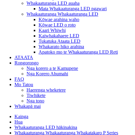
Whakaaturanga LED auaha
Mata Whakaaturanga LED ngawari
Whakaaturanga Whakaaturanga LED
Kōwae arahina waho
Kōwae LED o roto
Kaari Whiwhi
Kaiwhakahaere LED
Tukatuka Ataata LED
Whakarato hiko arahina
Apatoko mo te Whakaaturanga LED Reti
ATAATA
Rongorongo
Nga korero a te Kamupene
Nga Korero Ahumahi
FAQ
Mo Tatou
Haerenga wheketere
Tiwhikete
Nga tono
Whakapā mai
Kainga
Hua
Whakaaturanga LED hākinakina
Whakaaturanga Whakaaturanga Whakatakaro P Series