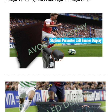
putanga o te kounga teitei i raro i nga ahuatanga katoa.