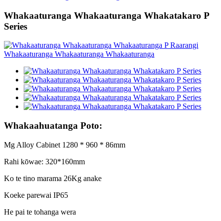
Whakaaturanga Whakaaturanga Whakatakaro P
Series
Whakaahuatanga Poto:
Mg Alloy Cabinet 1280 * 960 * 86mm
Rahi kōwae: 320*160mm
Ko te tino marama 26Kg anake
Koeke parewai IP65
He pai te tohanga wera