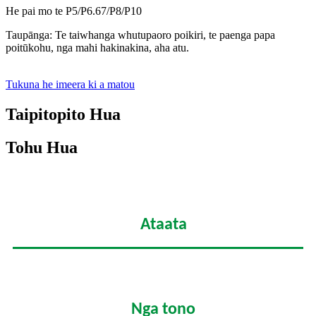
He pai mo te P5/P6.67/P8/P10
Taupānga: Te taiwhanga whutupaoro poikiri, te paenga papa
poitūkohu, nga mahi hakinakina, aha atu.
Tukuna he imeera ki a matou
Taipitopito Hua
Tohu Hua
Ataata
Nga tono