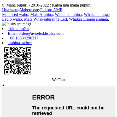
© Mana pupuri - 2010-2022 : Katoa nga mana pupuri.
Hua wera
-
Mahere pae
-
Pukoro AMP
Mata Led waho
,
Mata Arahina
,
Waitohu arahina
,
Whakaaturanga
Led o waho
,
Mata Whakaaturanga Led
,
Whakaaturanga arahina
,
Tukua Īmēra
Email:order@avoeleddisplay.com
+86 13534296317
arahina awhee
WeChat
x