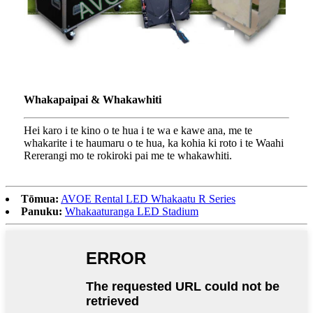
Whakapaipai & Whakawhiti
Hei karo i te kino o te hua i te wa e kawe ana, me te
whakarite i te haumaru o te hua, ka kohia ki roto i te Waahi
Rererangi mo te rokiroki pai me te whakawhiti.
Tōmua:
AVOE Rental LED Whakaatu R Series
Panuku:
Whakaaturanga LED Stadium