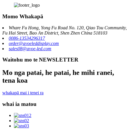
Momo Whakapā
Whare Fu Hong, Yong Fu Road No. 120, Qiao Tou Community,
Fu Hai Street, Bao An District, Shen Zhen China 518103
0086-13534296317
order@avoeleddisplay.com
sales08@avoe-led.com
Waitohu mo te NEWSLETTER
Mo nga patai, he patai, he mihi ranei,
tena koa
whakapā mai i tenei ra
whai ia matou