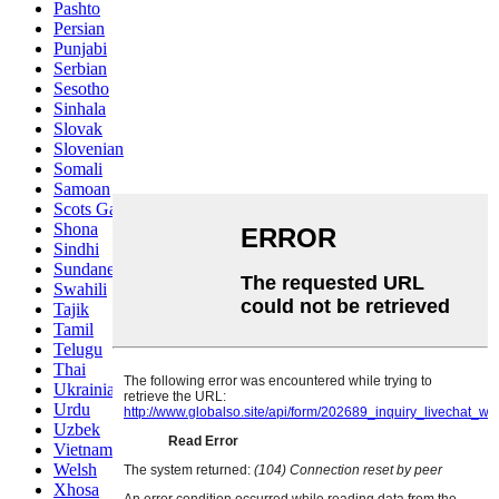
Pashto
Persian
Punjabi
Serbian
Sesotho
Sinhala
Slovak
Slovenian
Somali
Samoan
Scots Gaelic
Shona
Sindhi
Sundanese
Swahili
Tajik
Tamil
Telugu
Thai
Ukrainian
Urdu
Uzbek
Vietnamese
Welsh
Xhosa