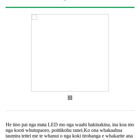
He tino pai nga mata LED mo nga waahi hakinakina, ina koa mo
nga kooti whutupaoro, poitūkohu ranei.Ko ona whakaahua
taumira teitei me te whanui o nga koki tirohanga e whakarite ana