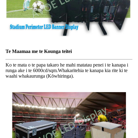
Te Maamaa me te Kounga teitei
Ko te mata o te papa takaro he mahi matatau penei i te kanapa i
runga ake i te 6000cd/sqm.Whakaritehia te kanapa kia rite ki te
waahi whakaurunga (Kōwhiringa).