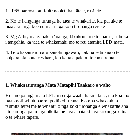
1. IP65 parewai, anti-ultraviolet, hau ātete, ru ātete
2. Ko te hanganga turanga ka taea te whakarite, kia pai ake te
maataki i nga keemu mai i nga koki tirohanga rereke
3. Mg Alloy mate-maka rūnanga, kikokore, me te mama, pahuka
i tangohia, ka taea te whakamahi mo te reti atamira LED mata.
4. Te whakamarumaru kanohi ngawari, tiakina te tinana o te
kaipara kia kaua e whara, kia kaua e pakaru te rama rama
1. Whakaaturanga Mata Matapihi Taakaro o waho
He tino pai nga mata LED mo nga waahi hakinakina, ina koa mo
nga kooti whutupaoro, poitūkohu ranei.Ko ona whakaahua
taumira teitei me te whanui o nga koki tirohanga e whakarite ana
i te kounga pai o nga pikitia me nga ataata ki nga kokonga katoa
o te whare tapere.