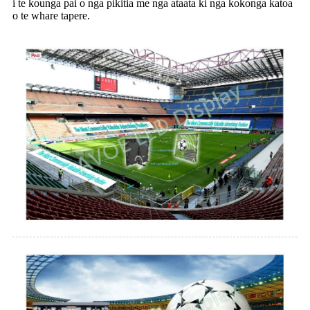
i te kounga pai o nga pikitia me nga ataata ki nga kokonga katoa
o te whare tapere.