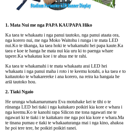
1. Mata Nui me nga PAPA KAUPAPA Hiko
Ka taea te whakaatu i nga panui tautoko, nga panui ataata ora,
nga korero nui, me nga Moko Waitohu i runga i te mata LED
nui.Ko te tikanga, ka taea hoki te whakamahi hei papa kaute.Ka
taea e koe te hanga he mata nui kia uru ki to paenga whare
tapere.Ka whakatau koe i te ahua me te rahi.
Ka taea te whakamahi i te mata whakaatu arai LED hei
whakaatu i nga panui maha i roto i te keemu kotahi, a ka taea e to
kaitautoko te whakarereke i ana korero, na reira ka hangaia he
ariā tautoko hou.
2. Tiaki Ngaio
He urunga whakamarumaru Eva motuhake kei te tihi o te
rūnanga LED hei tiaki i nga kaitakaro poikiri kia kore e whara i
nga keemu.Ko te kanohi rapa Silicon me tona ngawari me te
ngawari ki te tiaki i te kaitakaro me nga poi kia kore e whara.Ma
te tinana pumau e tiaki te whakaaturanga mai i nga kino, ahakoa
he poi tere tere, he poikiri poikiri ranei.