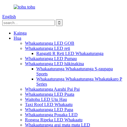
English
Kainga
Hua
Whakaaturanga LED GOB
Whakaaturanga LED reti
Rangatū R Reti LED Whakaaturanga
Whakaaturanga LED Pumau
Whakaaturanga LED hākinakina
Whakaaturanga Whakaaturanga S-raupapa
Sports
Whakaaturanga Whakaaturanga Whakatakaro P
Series
Whakaaturanga Aarahi Pai Pai
Whakaaturanga LED Puata
Waitohu LED Utu Hau
Taxi Roof LED Whakaatu
Whakaaturanga LED Papa
Whakaaturanga Pouaka LED
Rongoa Ripeka LED Whakaatu
Whakaaturanga arai mata mata LED