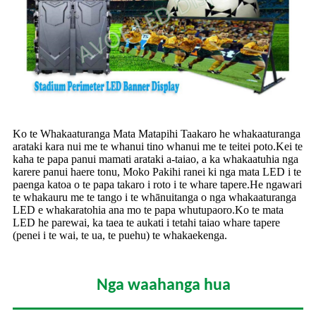
Ko te Whakaaturanga Mata Matapihi Taakaro he whakaaturanga
arataki kara nui me te whanui tino whanui me te teitei poto.Kei te
kaha te papa panui mamati arataki a-taiao, a ka whakaatuhia nga
karere panui haere tonu, Moko Pakihi ranei ki nga mata LED i te
paenga katoa o te papa takaro i roto i te whare tapere.He ngawari
te whakauru me te tango i te whānuitanga o nga whakaaturanga
LED e whakaratohia ana mo te papa whutupaoro.Ko te mata
LED he parewai, ka taea te aukati i tetahi taiao whare tapere
(penei i te wai, te ua, te puehu) te whakaekenga.
Nga waahanga hua