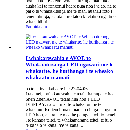
noa ia tatou.Ko enei whakaaturanga matihiko
auaha kei te rongonui haere puta noa i te ao, na te
pai o te whakakitenga me te mahi auaha.I roto i
tenei tuhinga, ka ata titiro tatou ki etahi o nga tino
whakahihiri...
Pānuitia atu
I whakarewahia e AVOE te
Whakaaturanga LED ngawari me te
whakarite, he hurihanga i te wheako
whakaatu mamati
na te kaiwhakahaere i te 23-04-06
I tata nei, i whakarewahia e tetahi kamupene ko
Shen Zhen AVOE tetahi hua hou a LED
DISPLAY, i aro nui ki te whakanui me te
whakanui.Ko tenei hua e mau ana i nga hangarau
LED hou, ehara i te mea he painga tawhito penei
i te kanapa teitei, te whakamarama teitei, te iti o
te kaha o te kaha, me te kaha ...