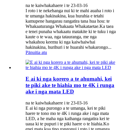
na te kaiwhakahaere i te 23-03-16
I roto i te nekehanga nui ki te mahi auaha i roto i
te umanga hakinakina, kua hurahia e tetahi
kamupene hangarau rangatira tana hua hou: te
Whakaaturanga Whakaata Whakataetae.Ka taea
e tenei punaha whakaatu matakite ki te tuku i nga
kaute o te waa, nga tatauranga, me nga
whakahou keemu ki nga kaiwhaiwhai
hakinakina, hurihuri i te huarahi whakarongo...
Pānuitia atu
E ai ki nga korero a te ahumahi, kei
te piki ake te hiahia mo te 4K i runga
ake i nga mata LED
na te kaiwhakahaere i te 23-03-16
E ai ki nga purongo a te umanga, kei te piki
haere te tono mo te 4K i runga ake i nga mata
LED, a he maha nga kaihanga rangatira kei te
uaua ki te pupuri i te piki haere o te hiahia.Ko
enei mata kua tino rongonui i roto i te umanga