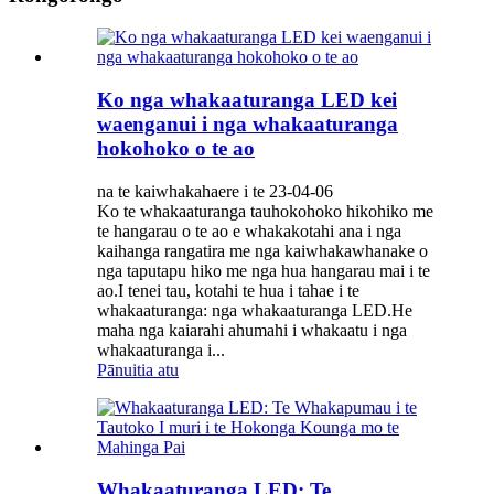
Ko nga whakaaturanga LED kei
waenganui i nga whakaaturanga
hokohoko o te ao
na te kaiwhakahaere i te 23-04-06
Ko te whakaaturanga tauhokohoko hikohiko me
te hangarau o te ao e whakakotahi ana i nga
kaihanga rangatira me nga kaiwhakawhanake o
nga taputapu hiko me nga hua hangarau mai i te
ao.I tenei tau, kotahi te hua i tahae i te
whakaaturanga: nga whakaaturanga LED.He
maha nga kaiarahi ahumahi i whakaatu i nga
whakaaturanga i...
Pānuitia atu
Whakaaturanga LED: Te