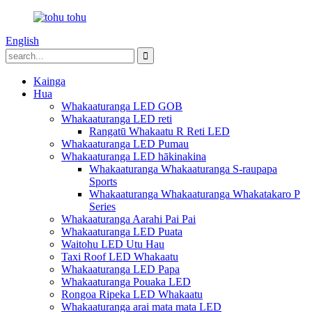
English
Kainga
Hua
Whakaaturanga LED GOB
Whakaaturanga LED reti
Rangatū Whakaatu R Reti LED
Whakaaturanga LED Pumau
Whakaaturanga LED hākinakina
Whakaaturanga Whakaaturanga S-raupapa
Sports
Whakaaturanga Whakaaturanga Whakatakaro P
Series
Whakaaturanga Aarahi Pai Pai
Whakaaturanga LED Puata
Waitohu LED Utu Hau
Taxi Roof LED Whakaatu
Whakaaturanga LED Papa
Whakaaturanga Pouaka LED
Rongoa Ripeka LED Whakaatu
Whakaaturanga arai mata mata LED