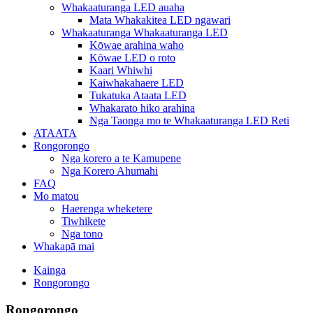
Whakaaturanga LED auaha
Mata Whakakitea LED ngawari
Whakaaturanga Whakaaturanga LED
Kōwae arahina waho
Kōwae LED o roto
Kaari Whiwhi
Kaiwhakahaere LED
Tukatuka Ataata LED
Whakarato hiko arahina
Nga Taonga mo te Whakaaturanga LED Reti
ATAATA
Rongorongo
Nga korero a te Kamupene
Nga Korero Ahumahi
FAQ
Mo matou
Haerenga wheketere
Tiwhikete
Nga tono
Whakapā mai
Kainga
Rongorongo
Rongorongo