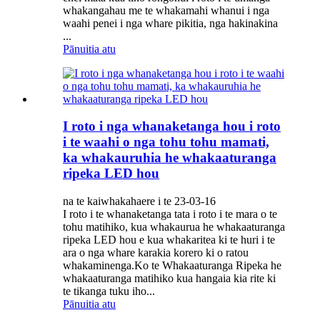
whakangahau me te whakamahi whanui i nga
waahi penei i nga whare pikitia, nga hakinakina
...
Pānuitia atu
I roto i nga whanaketanga hou i roto
i te waahi o nga tohu tohu mamati,
ka whakauruhia he whakaaturanga
ripeka LED hou
na te kaiwhakahaere i te 23-03-16
I roto i te whanaketanga tata i roto i te mara o te
tohu matihiko, kua whakaurua he whakaaturanga
ripeka LED hou e kua whakaritea ki te huri i te
ara o nga whare karakia korero ki o ratou
whakaminenga.Ko te Whakaaturanga Ripeka he
whakaaturanga matihiko kua hangaia kia rite ki
te tikanga tuku iho...
Pānuitia atu