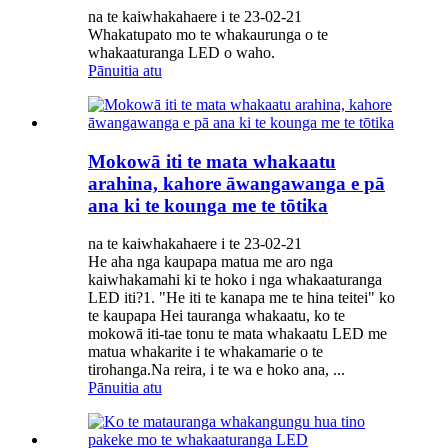
na te kaiwhakahaere i te 23-02-21
Whakatupato mo te whakaurunga o te
whakaaturanga LED o waho.
Pānuitia atu
Mokowā iti te mata whakaatu
arahina, kahore āwangawanga e pā
ana ki te kounga me te tōtika
na te kaiwhakahaere i te 23-02-21
He aha nga kaupapa matua me aro nga
kaiwhakamahi ki te hoko i nga whakaaturanga
LED iti?1. "He iti te kanapa me te hina teitei" ko
te kaupapa Hei tauranga whakaatu, ko te
mokowā iti-tae tonu te mata whakaatu LED me
matua whakarite i te whakamarie o te
tirohanga.Na reira, i te wa e hoko ana, ...
Pānuitia atu