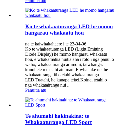
Pānuitia atu
Ko te whakaaturanga LED he momo
hangarau whakaatu hou
na te kaiwhakahaere i te 23-04-06
Ko te whakaaturanga LED (Light Emitting
Diode Display) he momo hangarau whakaatu
hou, e whakamahia nuitia ana i roto i nga panui o
waho, whakaaturanga arumoni, taiwhanga,
konohete me etahi atu mara.E whai ake nei he
whakaaturanga iti o etahi whakaaturanga
LED.Tuatahi, he kanapa teitei.Koinei tetahi o
nga whakatairanga nui ...
Pānuitia atu
Te ahumahi hakinakina: te
Whakaaturanga LED Sport