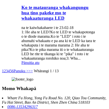
Ko te matauranga whakangungu
hua tino pakeke mo te
whakaaturanga LED
na te kaiwhakahaere i te 23-02-18
1: He aha te LED?Ko te LED te whakapotonga
o te diode marama.Ko te "LED" i roto i te
ahumahi whakaatu e pa ana ki te LED ka taea te
whakaputa i te marama marama 2: He aha te
pika?Ko te pika marama iti o te whakaaturanga
LED he rite te tikanga ki te "pika" i roto i te
whakaaturanga rorohiko noa;3: Wha...
Pānuitia atu
1
2
3
4
5
6
Panuku >
>>
Whārangi 1 / 13
Momo Whakapā
Whare Fu Hong, Yong Fu Road No. 120, Qiao Tou Community,
Fu Hai Street, Bao An District, Shen Zhen China 518103
0086-13534296317