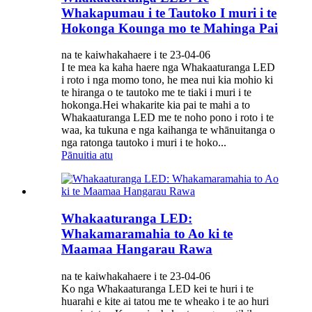
Whakapumau i te Tautoko I muri i te
Hokonga Kounga mo te Mahinga Pai
na te kaiwhakahaere i te 23-04-06
I te mea ka kaha haere nga Whakaaturanga LED
i roto i nga momo tono, he mea nui kia mohio ki
te hiranga o te tautoko me te tiaki i muri i te
hokonga.Hei whakarite kia pai te mahi a to
Whakaaturanga LED me te noho pono i roto i te
waa, ka tukuna e nga kaihanga te whānuitanga o
nga ratonga tautoko i muri i te hoko...
Pānuitia atu
Whakaaturanga LED:
Whakamaramahia to Ao ki te
Maamaa Hangarau Rawa
na te kaiwhakahaere i te 23-04-06
Ko nga Whakaaturanga LED kei te huri i te
huarahi e kite ai tatou me te wheako i te ao huri