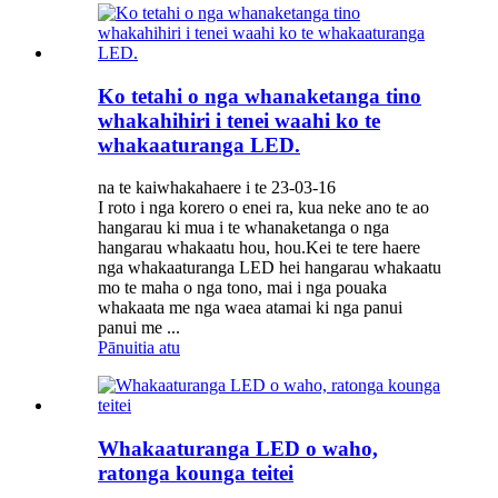
Ko tetahi o nga whanaketanga tino
whakahihiri i tenei waahi ko te
whakaaturanga LED.
na te kaiwhakahaere i te 23-03-16
I roto i nga korero o enei ra, kua neke ano te ao
hangarau ki mua i te whanaketanga o nga
hangarau whakaatu hou, hou.Kei te tere haere
nga whakaaturanga LED hei hangarau whakaatu
mo te maha o nga tono, mai i nga pouaka
whakaata me nga waea atamai ki nga panui
panui me ...
Pānuitia atu
Whakaaturanga LED o waho,
ratonga kounga teitei